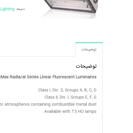
دسته:
Lighting
توضیحات
توضیحات
ax Radia/al Series Linear Fluorescent Luminaires
Class I, Div. 2, Groups A, B, C, D
Class II, Div. I, Groups E, F, G
 for atmospheres containing combustible metal dust
Available with T5 HO lamps