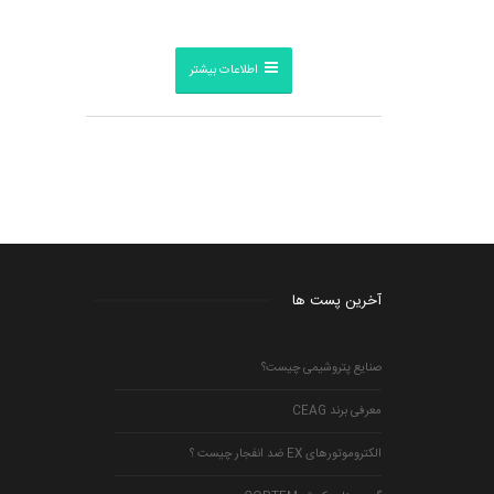
اطلاعات بیشتر
آخرین پست ها
صنایع پتروشیمی چیست؟
معرفی برند CEAG
الکتروموتورهای EX ضد انفجار چیست ؟