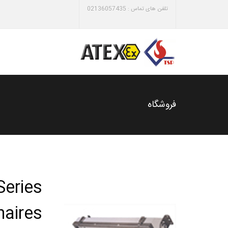
تلفن های تماس : 02136057435
فروشگاه
eries
naires