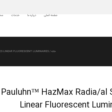
صفحه اصلی
درباره ما
خدمات
محص
خانه
/
S LINEAR FLUORESCENT LUMINAIRES
Pauluhn™ HazMax Radia/al S
Linear Fluorescent Lumi