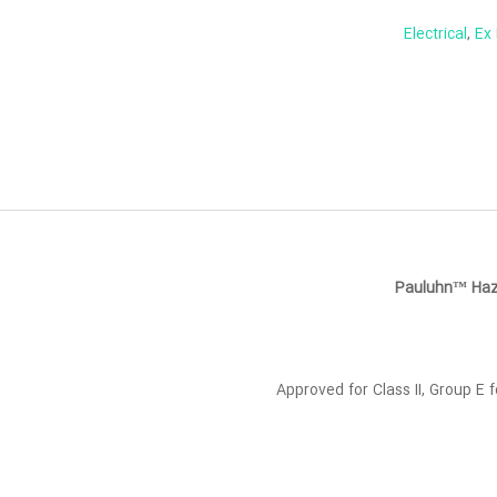
Electrical
,
Ex 
Pauluhn™ HazM
Approved for Class II, Group E