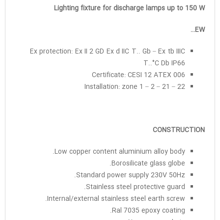
Lighting fixture for discharge lamps up to 150 W
EW…
Ex protection: Ex II 2 GD Ex d IIC T.. Gb – Ex tb IIIC
T..°C Db IP66
Certificate: CESI 12 ATEX 006
Installation: zone 1 – 2 – 21 – 22
CONSTRUCTION
Low copper content aluminium alloy body.
Borosilicate glass globe.
Standard power supply 230V 50Hz.
Stainless steel protective guard.
Internal/external stainless steel earth screw.
Ral 7035 epoxy coating.