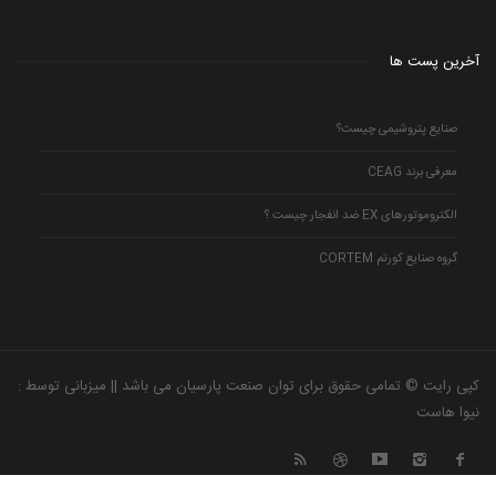
آخرین پست ها
صنایع پتروشیمی چیست؟
معرفی برند CEAG
الکتروموتورهای EX ضد انفجار چیست ؟
گروه صنایع کورتم CORTEM
کپی رایت © تمامی حقوق برای توان صنعت پارسیان می باشد || میزبانی توسط :
نیوا هاست